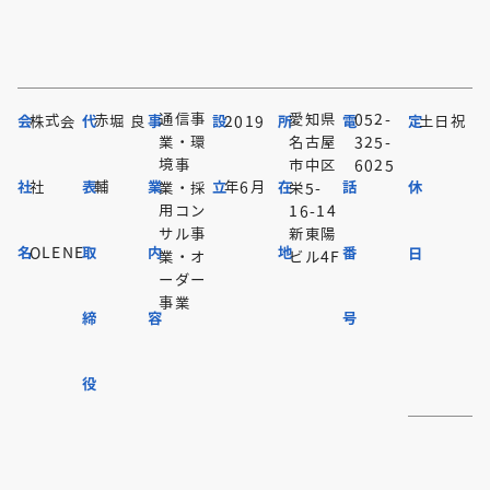
通信事
愛知県
052-
会
株式会
代
赤堀 良
事
設
2019
所
電
定
土日祝
業・環
名古屋
325-
境事
市中区
6025
社
社
表
輔
業
立
年6月
在
話
休
業・採
栄5-
用コン
16-14
サル事
新東陽
名
OLENE
取
内
地
番
日
業・オ
ビル4F
ーダー
事業
締
容
号
役