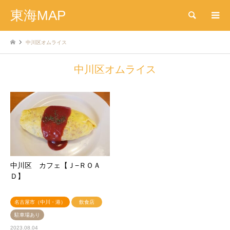
東海MAP
検索
中川区オムライス
中川区オムライス
中川区 カフェ【Ｊ−ＲＯＡ
Ｄ】
名古屋市（中川・港）
飲食店
駐車場あり
2023.08.04