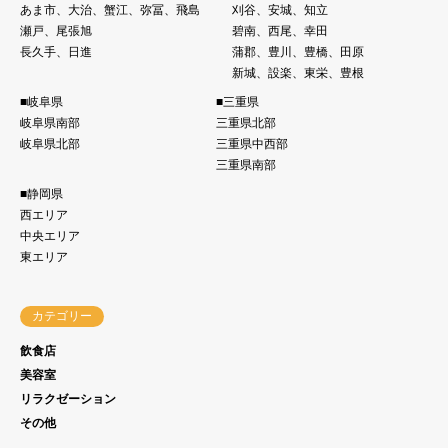
あま市、大治、蟹江、弥冨、飛島
刈谷、安城、知立
瀬戸、尾張旭
碧南、西尾、幸田
長久手、日進
蒲郡、豊川、豊橋、田原
新城、設楽、東栄、豊根
■岐阜県
■三重県
岐阜県南部
三重県北部
岐阜県北部
三重県中西部
三重県南部
■静岡県
西エリア
中央エリア
東エリア
カテゴリー
飲食店
美容室
リラクゼーション
その他