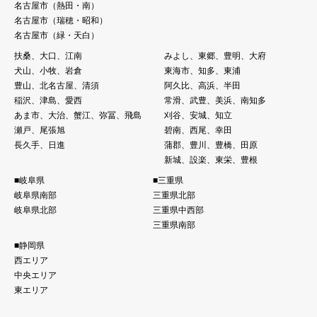
名古屋市（熱⽥・南）
名古屋市（瑞穂・昭和）
名古屋市（緑・天白）
扶桑、大口、江南
みよし、東郷、豊明、大府
犬山、小牧、岩倉
東海市、知多、東浦
豊山、北名古屋、清須
阿久比、高浜、半田
稲沢、津島、愛西
常滑、武豊、美浜、南知多
あま市、大治、蟹江、弥冨、飛島
刈谷、安城、知立
瀬戸、尾張旭
碧南、西尾、幸田
長久手、日進
蒲郡、豊川、豊橋、田原
新城、設楽、東栄、豊根
■岐阜県
■三重県
岐阜県南部
三重県北部
岐阜県北部
三重県中西部
三重県南部
■静岡県
西エリア
中央エリア
東エリア