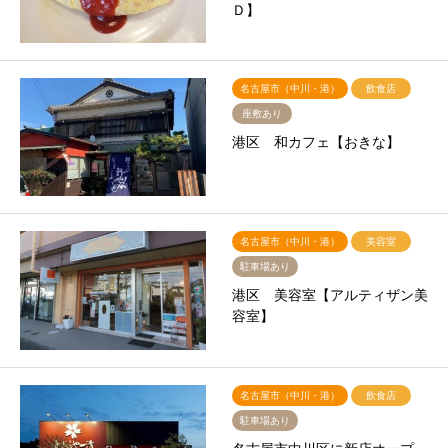
Ｄ】
名古屋市（中川・港）
飲食店
座敷あり
港区 和カフェ【おきな】
名古屋市（中川・港）
美容室
駐車場あり
港区 美容室【アルティザン美
容室】
名古屋市（中川・港）
飲食店
駐車場あり