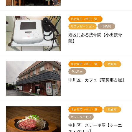
名古屋市（中川・港）
リラクゼーション
予約制
港区にある接骨院【小出接骨
院】
名古屋市（中川・港）
飲食店
PayPay
中川区 カフェ【茶房那古屋】
名古屋市（中川・港）
飲食店
カウンターあり
中川区 ステーキ屋【シーエ
ス・グリル】