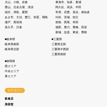
犬山、小牧、岩倉
東海市、知多、東浦
豊山、北名古屋、清須
阿久比、高浜、半田
稲沢、津島、愛西
常滑、武豊、美浜、南知多
あま市、大治、蟹江、弥冨、飛島
刈谷、安城、知立
瀬戸、尾張旭
碧南、西尾、幸田
長久手、日進
蒲郡、豊川、豊橋、田原
新城、設楽、東栄、豊根
■岐阜県
■三重県
岐阜県南部
三重県北部
岐阜県北部
三重県中西部
三重県南部
■静岡県
西エリア
中央エリア
東エリア
カテゴリー
飲食店
美容室