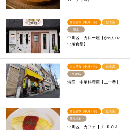
名古屋市（中川・港）
飲食店
現金
中川区 カレー屋【かれいや
中尾食堂】
名古屋市（中川・港）
飲食店
PayPay
港区 中華料理屋【二十番】
名古屋市（中川・港）
飲食店
駐車場あり
中川区 カフェ【Ｊ−ＲＯＡ