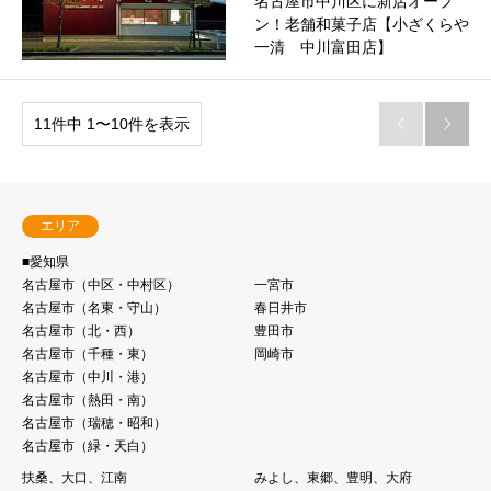
名古屋市中川区に新店オープ
ン！老舗和菓子店【小ざくらや
一清 中川富田店】
11件中 1〜10件を表示


エリア
■愛知県
名古屋市（中区・中村区）
一宮市
名古屋市（名東・守⼭）
春日井市
名古屋市（北・⻄）
豊田市
名古屋市（千種・東）
岡崎市
名古屋市（中川・港）
名古屋市（熱⽥・南）
名古屋市（瑞穂・昭和）
名古屋市（緑・天白）
扶桑、大口、江南
みよし、東郷、豊明、大府