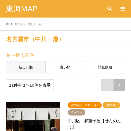
東海MAP
検索
名古屋市（中川・港）
名古屋市（中川・港）
並べ替え条件
新しい順
古い順
閲覧数順
11件中 1〜10件を表示


名古屋市（中川・港）
飲食店
PayPay
中川区 和菓子屋【せんのん
じ】