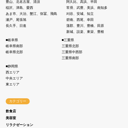
豊山、北名古屋、清須
阿久比、高浜、半田
稲沢、津島、愛西
常滑、武豊、美浜、南知多
あま市、大治、蟹江、弥冨、飛島
刈谷、安城、知立
瀬戸、尾張旭
碧南、西尾、幸田
長久手、日進
蒲郡、豊川、豊橋、田原
新城、設楽、東栄、豊根
■岐阜県
■三重県
岐阜県南部
三重県北部
岐阜県北部
三重県中西部
三重県南部
■静岡県
西エリア
中央エリア
東エリア
カテゴリー
飲食店
美容室
リラクゼーション