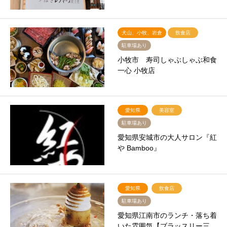
犬山、小牧、岩倉
飲食店
駐車場あり
小牧市 寿司しゃぶしゃぶ和食
一心 小牧店
愛知県
美容室
駐車場あり
愛知県安城市の大人サロン『紅
や Bamboo』
愛知県
飲食店
駐車場あり
愛知県江南市のランチ・落ち着
いた雰囲気【ブラッスリー三