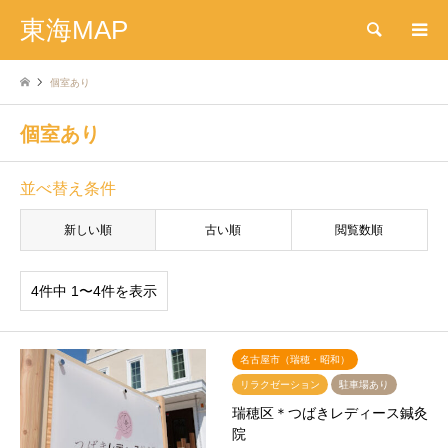
東海MAP
検索
個室あり
個室あり
並べ替え条件
新しい順
古い順
閲覧数順
4件中 1〜4件を表示
名古屋市（瑞穂・昭和）
リラクゼーション
駐車場あり
瑞穂区＊つばきレディース鍼灸
院