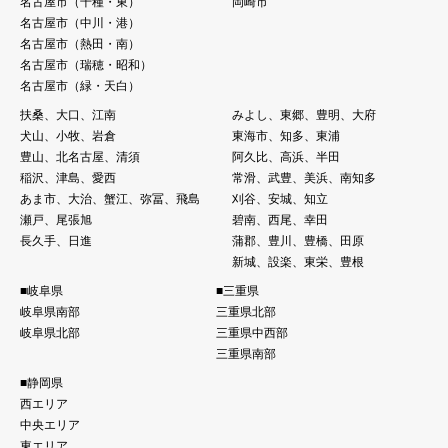
名古屋市（千種・東）
岡崎市
名古屋市（中川・港）
名古屋市（熱⽥・南）
名古屋市（瑞穂・昭和）
名古屋市（緑・天白）
扶桑、大口、江南
みよし、東郷、豊明、大府
犬山、小牧、岩倉
東海市、知多、東浦
豊山、北名古屋、清須
阿久比、高浜、半田
稲沢、津島、愛西
常滑、武豊、美浜、南知多
あま市、大治、蟹江、弥冨、飛島
刈谷、安城、知立
瀬戸、尾張旭
碧南、西尾、幸田
長久手、日進
蒲郡、豊川、豊橋、田原
新城、設楽、東栄、豊根
■岐阜県
■三重県
岐阜県南部
三重県北部
岐阜県北部
三重県中西部
三重県南部
■静岡県
西エリア
中央エリア
東エリア