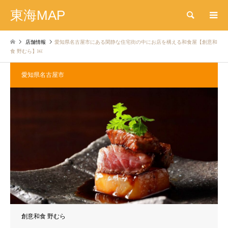
東海MAP
検索
店舗情報
愛知県名古屋市にある閑静な住宅街の中にお店を構える和食屋【創意和
食 野むら】￼
愛知県名古屋市
創意和食 野むら