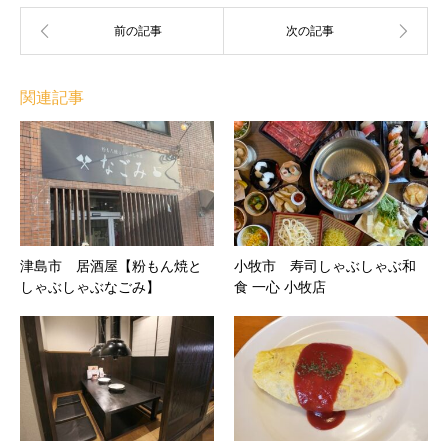
関連記事
津島市 居酒屋【粉もん焼と
小牧市 寿司しゃぶしゃぶ和
しゃぶしゃぶなごみ】
食 一心 小牧店