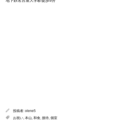
地下鉄名古屋大学駅徒歩5分
投稿者:
olene5
お祝い
,
本山
,
和食
,
接待
,
個室