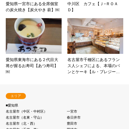
愛知県一宮市にある全席個室
中川区 カフェ【Ｊ−ＲＯＡ
の炭火焼き【炭火やき 萩】￼
Ｄ】
愛知県東海市にある２代目大
名古屋市千種区にあるフラン
将が握るお寿司【あつ寿司】
ス人シェフによる、本場のパ
￼
ンとケーキ【ル・プレジー…
エリア
■愛知県
名古屋市（中区・中村区）
一宮市
名古屋市（名東・守⼭）
春日井市
名古屋市（北・⻄）
豊田市